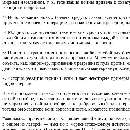
мирным населением, т. к. технизация войны привела к охвату
женщин и подростков.
4/ Использование новых боевых средств давало всегда кру
применение в боевых операциях до появления контрсредств, 
5/ Мощность современных технических средств или отстава
важнейшим компонентом военного потенциала каждой страны 
страны, зави­сящая от имеющихся источников энергии.
6/ Попытки ограничения применения наиболее убойных боев
настойчивых усилий в данном направлении. Успех смог быть 
объекта, как, например, применения разрывных пуль против ж
действий, как это имело место в минувшую маневренную войн
7. История развития техники, если и дает некоторые пример
видов энергии.
Все эти положения позволяют сделать логическое заключение, 
от войн вообще, как средства политики, являются утопичным
не упразднены войны вообще, т. к. добровольный характер
тотальном характере войн современности, ха­рактере предопре
Главным же препятствием, в условиях нашей эпохи, на пути уп
в одном из лагерей — именно в марксистско-коммунистическ
коммунистического. Примечание наше
Н. Г./ строя во всем м