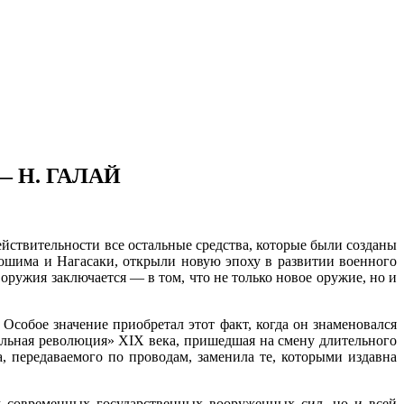
 H. ГАЛАЙ
ствительности все ос­тальные средства, которые были созданы
рошима и Нагасаки, открыли новую эпоху в развитии военного
ужия заключается — в том, что не только новое оружие, но и
собое значение приоб­ретал этот факт, когда он знаменовался
льная революция» XIX века, пришедшая на смену длительного
, передаваемого по проводам, заменила те, которыми издавна
м современных государственных вооруженных сил, но и всей