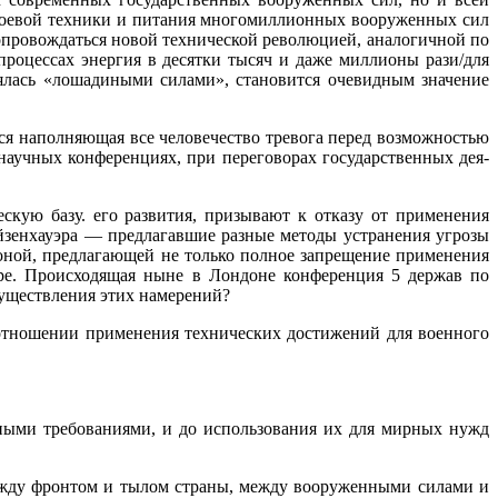
 боевой техники и питания многомиллионных вооруженных сил
опровождаться новой технической револю­цией, аналогичной по
роцессах энергия в десятки тысяч и даже миллионы рази/для
ялась «лошадиными силами», становится очевидным значение
ся наполняющая все че­ловечество тревога перед возможностью
научных конференциях, при переговорах государственных дея­
кую базу. его развития, при­зывают к отказу от применения
йзенхауэра — предлагавшие разные методы устранения угрозы
роной, предлагающей не только полное запрещение применения
ре. Происхо­дящая ныне в Лондоне конференция 5 держав по
существления этих намерений?
 отношении применения технических достижений для военного
нными требованиями, и до использования их для мирных нужд
ежду фронтом и тылом стра­ны, между вооруженными силами и