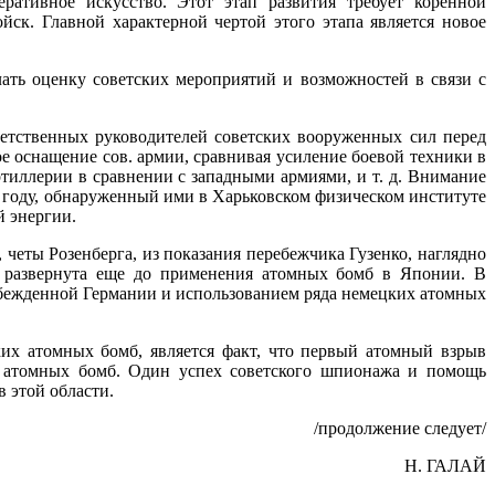
ативное искусство. Этот этап разви­тия требует коренной
к. Главной характерной чертой этого этапа является новое
лать оценку советских мероприятий и возможностей в связи с
ветственных руководи­телей советских вооруженных сил перед
ое оснащение сов. армии, сравнивая усиление боевой техни­ки в
тиллерии в сравнении с западными армиями, и т. д. Внимание
1 году, обнаруженный ими в Харьковском физическом институте
й энергии.
четы Розенберга, из показания перебежчика Гузенко, наглядно
ла развернута еще до применения атомных бомб в Японии. В
обежденной Германии и ис­пользованием ряда немецких атомных
их атомных бомб, является факт, что первый атомный взрыв
ких атомных бомб. Один успех советского шпионажа и помощь
в этой области.
/продолжение следует/
H. ГАЛАЙ