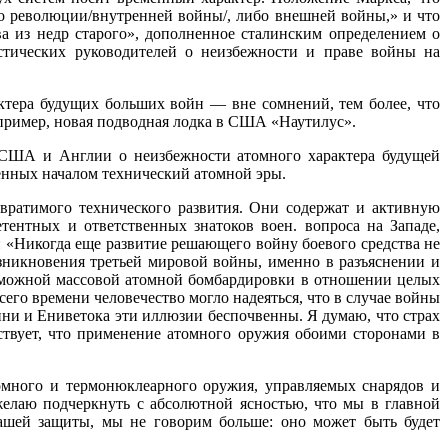
о революции/внутренней войны/, либо внешней войны,» и что
 из недр старого», дополненное сталин­ским определением о
тических ру­ководителей о неизбежности и праве войны на
актера будущих больших войн — вне сомнений, тем более, что
например, новая подводная лодка в США «Наутилус».
 США и Англии о неизбежно­сти атомного характера будущей
енных началом технический атомной эры.
ратимого технического раз­вития. Они содержат и активную
тентных и ответственных знатоков воен. вопроса на Западе,
«Никогда еще развитие решающего войну боевого средства не
никно­вения третьей мировой войны, именно в разъяснении и
зможной массовой атомной бомбардировки в отношении целых
го времени чело­вечество могло надеяться, что в случае войны
ни и Ениветока эти иллюзии беспочвенны. Я думаю, что страх
твует, что применение атомно­го оружия обоими сторонами в
омного и термонюклеарного оружия, управляемых снарядов и
 желаю подчеркнуть с абсолютной ясностью, что мы в главной
ашей защиты, мы не говорим больше: оно может быть будет