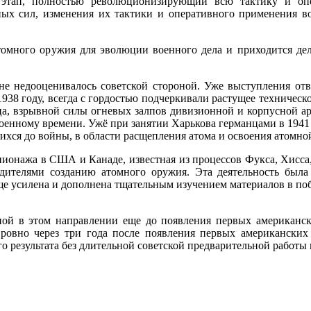
этап, полностью революционизирующий всю тактику и опер
х сил, изменения их тактики и оперативного применения войс
атомного оружия для эволюции военного дела и приходится де
 не недо­оценивалось советской стороной. Уже выступления от
938 году, всегда с гордостью подчеркивали рас­тущее техническ
йца, взрывной силы огневых залпов дивизионной и корпусной ар
военному времени. Ужё при занятии Харькова герман­цами в 194
ихся до войны, в области расщепления атома и освоения атомно
пионажа в США и Канаде, известная из процессов Фукса, Хисса, 
одителями созданию атомного оружия. Эта де­ятельность бы
еще усилена и дополнена тщательным изучением материалов в п
оной в этом направлении еще до появления первых американск
е. ровно через три года после появления первых американ­с
 результата без длитель­ной советской предварительной работы 