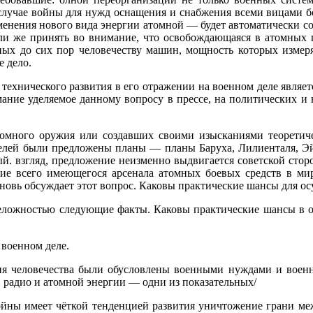
 случае войны для нужд оснащения и снабжения всеми ви­цами
менения нового вида энергии атомной — будет автоматически с
и же принять во внимание, что освобождающаяся в атомных п
тных до сих пор человечеству машин, мощность которых измер
е дело.
ехническо­го развития в его отражении на военном деле являет
ание уделяемое данному вопросу в прессе, на по­литических и 
омного ору­жия или создавших своими изысканиями теоретичес
ятелей были предложены планы — планы Баруха, Лилиенталя, Э
ый. взгляд, предложение не­изменно выдвигается советской сто
ние всего имеющегося арсенала атомных боевых средств в ми
новь обсуждает этот вопрос. Каковы прак­тические шансы для о
преложно­стью следующие факты. Каковы практические шансы в
 военном деле.
ния челове­чества были обусловлены военными нуждами и вое
, радио и атомной энергии — одни из показательных/
войны имеет чёткой тенденцией развития уничтожение грани м