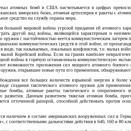
енал атомных бомб в США насчитывается в цифрах превосхо
канских заморских базах, атомная артиллерия и ракеты с атом
ное средство на службу охраны мира.
ия большой мировой войны угрозой придания ей атомного харак
грать другой вид войны, являющейся характерным и неизм
го оружия с настойчивостью ве­ется коммунистическим лагерем п
апазон коммунистических средств в этой войне, от пропаганды,
в виде, так называемых, локальных конфликтов, т.е. малых вой
малой Корейской войны. Если на гранях наиболее невралгическ
одной войны в горячую останавливала коммунистическую экспанси
уют возможности приложения сил мощного атомного боевого 
оружия, открывшие новые пути его применения, обнаруживают 
вобождения вce больших количеств взрывной энергии в боле
виде создания тактического атомного оружия для применения 
ные бомбы, атомные ракеты тактического и оперативного з
го развития. Данным развитием тяжелая атомная бомба, при
няется отточенной рапирой, способной действовать против о
ется наличием в составе американских вооруженных сил в Гер
, с соответственными дальностями действия в 640, 160 и 80 кл