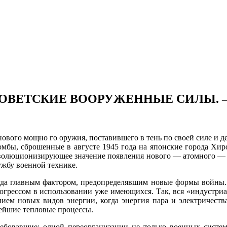
ВЕТСКИЕ ВООРУЖЕННЫЕ СИЛЫ. —
ого мощно го оружия, поставившего в тень по своей силе и дей
омбы, сброшенные в августе 1945 года на японские города Хи
еволюционизирующее значение появления нового — атомного — ор
ужбу военной технике.
гда глав­ным фактором, предопределявшим новые формы войны. О
грессом в использовании уже имеющихся. Так, вся «индустриа
ием новых видов энергии, когда энергия пара и электричества
стейшие тепловые процессы.
ебовавшие: олной переорганизации не только военных систе