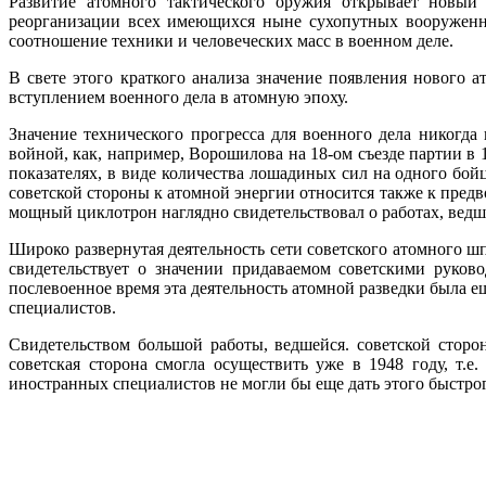
Развитие атомного тактического оружия открывает новый 
реорганизации всех имеющихся ныне сухопутных вооруженны
соотношение техники и человеческих масс в военном деле.
В свете этого краткого анализа значение появления нового 
вступлением военного дела в атомную эпоху.
Значение технического прогресса для военного дела никогда
войной, как, например, Ворошилова на 18-ом съезде партии в 1
показателях, в виде количества лошадиных сил на одного бо
советской стороны к атомной энергии относится также к пред
мощный циклотрон наглядно свидетельствовал о работах, ведш
Широко развернутая деятельность сети советского атомного ш
свидетельствует о значении придаваемом советскими руков
послевоенное время эта деятельность атомной разведки была 
специалистов.
Свидетельством большой работы, ведшейся. советской стор
советская сторона смогла осуществить уже в 1948 году, т.
иностранных специалистов не могли бы еще дать этого быстрого