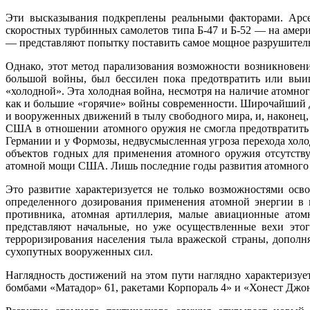
Эти высказывания подкреплены реальными факторами. Арс
скоростных турбинных самолетов типа Б-47 и Б-52 — на амери
— представляют попытку поставить самое мощное разрушитель
Однако, этот метод парализования возможности возникновен
большой войны, был бессилен пока предотвратить или выи
«холодной». Эта холодная война, несмотря на наличие атомно
как и большие «горячие» войны современности. Широчайший ди
и вооруженных движений в тылу свободного мира, и, наконец, 
США в отношении атомного оружия не смогла предотвратить 
Германии и у Формозы, не­двусмысленная угроза перехода хол
объектов годных для применения атомного оружия отсутств
атомной мощи США. Лишь последние годы развития атомного 
Это развитие характеризуется не только возможностями ос
определенного дозирования применения атомной энергии в 
противника, атомная артиллерия, малые авиационные атом
представляют начальные, но уже осуществленные вехи это
терроризирования населения тыла вражеской страны, допол
сухопутных вооруженных сил.
Наглядность достижений на этом пути наглядно характеризу
бомбами «Матадор» 61, ракетами Корпораль 4» и «Хонест Джон»