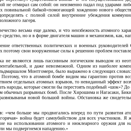
ой не отмирал сам собой: он неизменно падал под ударами либ
аях повивальной бабкой»по­могающей хождению нового общества
допределять с полной силой внутренние убеждения коммунис
положного лагеря.
вечество весьма еще далеко, и что неизбежность атомного хар
е средство, но и в форме двигателя машин и меха­низмов, как, 
ючение ответственных политических и военных руководителей
щих поэтому свои вооруженные силы к решению проблем поставл
ка не являются лишь пассивным логическим выводом из неотв
ентабельной, и даже невозможной. Одним из наиболее ком­пе
льдмаршалом Монтгомери, было выражено в следующих словах: 
? Поэтому, что в атомной бомбе видим мы гарантию против воз
ствием отдельных атомных взрывов, то невиданный эффект во
ть на­роды, которые смогли бы перестоять подобный «шок»? До се
ом обычных разрывных бомб. После Хирошима и Нагасаки, Бики
азвязыванья но­вой большой войны. Обстановка же свидетельс
ов: «чем больше мы продвигались вперед по пути развития ат
 «горячая» война будет самоубийством для всех участников. Я
ие на использовании атомного и нюклеарного оружия для н
сли мы подвергнемся нападению.»