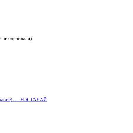
 не оценивали)
ие). — Н.Я. ГАЛАЙ