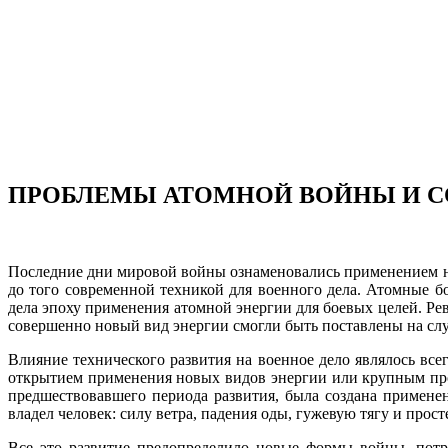
ПРОБЛЕМЫ АТОМНОЙ ВОЙНЫ И СО
Последние дни мировой войны ознаменовались применением нов
до того современной техникой для военного дела. Атомные б
дела эпоху применения атомной энергии для боевых целей. Р
совершенно новый вид энергии смогли быть пос­тавлены на сл
Влияние технического развития на военное дело являлось все
открытием применения новых видов энергии или крупным про
предшествовавшего периода развития, была создана применен
владел человек: силу ветра, падения оды, гужевую тягу и про
Все это развитие предопределило новые формы войны, потр