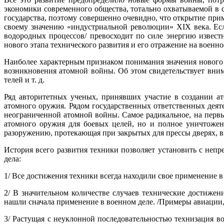
экономики современного общества, тотально охватываемой в
государства, поэтому совершенно очевидно, что открытие при
своему значению «индустриальной революции» XIX века. Есл
водородных процессов/ превосходит по силе энергию извес
нового этапа технического развития и его отражение на военно
Наиболее характерным признаком понимания значения нового т
возникновения атомной войны. Об этом свидетельствует вним
телей и т. д.
Ряд авторитетных ученых, принявших участие в создании ат
атомного оружия. Рядом государственных от­ветственных де
неограничен­ной атомной войны. Самое радикальное, на перв
атомного оружия для боевых целей, но и полное унич­тоже
разоружению, протекающая при закрытых для прессы дверях, в
История всего развития техники позволяет установить с не
дела:
1/ Все достижения техники всегда находили свое применение в
2/ В значительном количестве случаев технические достиже
нашли сначала применение в военном де­ле. /Примеры авиации
3/ Растущая с неуклонной последовательностью технизация 