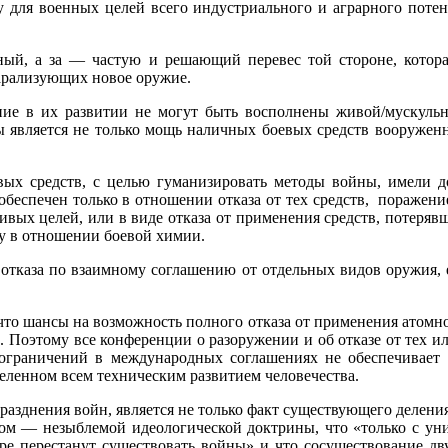
 для военных целей всего индустриального и аграрного по­тен
пный, а за — частую и решающий перевес той стороне, котора
парализующих новое оружие.
ние в их развитии не могут быть восполнены живой/мускульн
является не только мощь наличных боевых средств вооружен­н
ых средств, с целью гуманизировать методы войны, имели до 
обеспечен только в отношении отказа от тех средств, поражени
ивых целей, или в виде отказа от применения средств, потерявш
у в отношении боевой химии.
ы отказа по взаимному соглашению от отдельных видов оружия, 
что шан­сы на возможность полного отказа от применения атомной
и. Поэтому все конференции о разоружении и об отказе от тех 
 ограничений в международных соглашениях не обеспечивает
деленном всем техническим развитием человечества.
раздне­ния войн, является не только факт существующего делени
ом — незыблемой идеологической доктрины, что «только с уни
ире перестанут существовать войны» и что сосуществование д