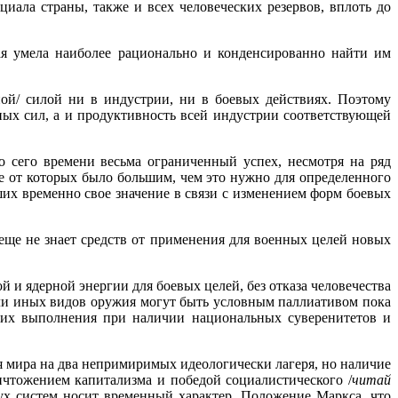
циала страны, также и всех человеческих резервов, вплоть до
я умела наиболее рациональ­но и конденсированно найти им
ой/ силой ни в индустрии, ни в боевых действиях. Поэтому
ых сил, а и продуктивность всей индустрии соответствующей
сего времени весьма огра­ниченный успех, несмотря на ряд
е от которых было большим, чем это нужно для определенного
их временно свое значе­ние в связи с изменением форм боевых
еще не знает средств от применения для военных целей новых
 и ядерной энергии для боевых целей, без отказа человечества
или иных видов оружия могут быть условным паллиативом пока
 их выполнения при наличии национальных суверенитетов и
я мира на два не­примиримых идеологически лагеря, но наличие
чтожением капитализма и победой социалистического /
читай
вух систем носит временный характер. Положение Маркса, что