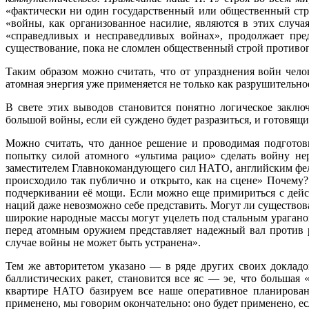
«фактически ни один государственный или общественный стр
«войны, как организованное насилие, являются в этих случ
«справедливых и несправедливых войнах», продолжает пре
существование, пока не слом­лен общественный строй противо
Таким образом можно считать, что от упразднения войн чело
атомная энергия уже применяется не только как разрушительно
В свете этих выводов становится понятно логическое закл
большой войны, если ей суждено будет разразиться, и готовя
Можно считать, что данное решение и проводимая подготов
попытку силой атомного «ультима рацио» сделать войну нер
заместите­лем Главнокомандующего сил НАТО, английским фе
происходило так публично и открыто, как на сцене» Почему
подчеркивании её мощи. Если можно еще примириться с дей
наций даже невозможно себе представить. Могут ли существова
широкие народные массы мо­гут уцелеть под стальным ураган
перед атомным оружием представляет надежный вал против р
случае войны не может быть устранена».
Тем же авторитетом указано — в ряде других своих доклад
баллистических ракет, становится все яс — эе, что большая
квартире НАТО базируем все наше оперативное планирован
применено, мы говорим окончательно: оно будет применено, е