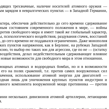
дящих трехзначные, наличие носителей атомного оружия —
ным зарядом в невралгических пунктах — в Западной Германии,
тера, обеспечив действительно до сего времени сдерживание
енным состоянием современного положения в мире, — войны
ротив свободного мира и имеет такой же глобальный характер,
 психологического воздействия, раздувания стачек, восстаний
н, до сего времени не поддавался ограничению. Даже монополия
их пунктов напряжения, как в Берлине, на рубежах Западной
ю, то выбор ею таких зон для агрессии, где по не — (остатку
воздействия, делал недействительным сдерживающее влияние
новые возможности для свободного мира в этом отношении.
е мощных атомных и водородных бомбах, но и в возможности
его на полях сражений, т.е. против самих вооруженных сил
начения, использование атомной энергии для двигателей —
годная лишь для унич­ижения крупных пунктов индустрии и
сновного компонента вооруженной мощи противника — против
мании нескольких дивизионов атомной артиллерии, летающими
м.