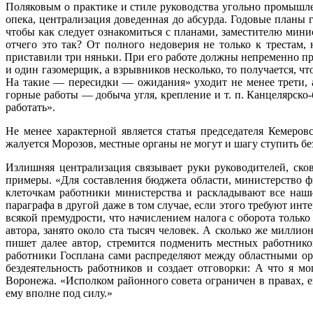
Поляковым о практике и стиле руководства угольно промышлен
опека, централизация доведенная до абсурда. Годовые планы 
чтобы как следует ознакомиться с планами, заместителю мини
отчего это так? От полного недоверия не только к трестам
приставили три няньки. При его работе должны непременно при
и один газомерщик, а взрывников несколько, то получается, ч
На такие — пересидки — ожидания» уходит не менее трети, а 
горные работы — добыча угля, крепление и т. п. Канцелярск
работать».
Не менее характерной является статья председателя Кемеров
жалуется Морозов, местные органы не могут и шагу ступить б
Излишняя централизация связывает руки руководителей, ско
примеры. «Для составления бюджета области, министерство фи
клеточкам работники министерства и раскладывают все наши
параграфа в другой даже в том случае, если этого требуют ин
всякой премудрости, что начислением налога с оборота только
автора, занято около ста тысяч человек. А сколько же миллио
пишет далее автор, стремится подменить местных работник
работники Госплана сами распределяют между областными о
бездеятельность работников и создает отговорки: А что я мо
Воронежа. «Исполком районного совета ограничен в правах, 
ему вполне под силу.»