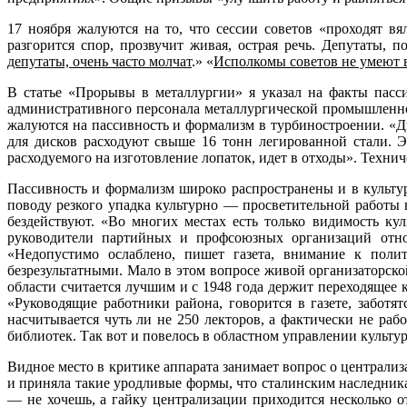
17 ноября жалуются на то, что сессии советов «проходят вял
разгорится спор, прозвучит живая, острая речь. Депутаты, 
депутаты, очень часто молчат
.» «
Исполкомы советов не умеют в
В статье «Прорывы в металлургии» я указал на факты пасс
административного персонала металлургической промышленнос
жалуются на пассивность и формализм в турбиностроении. «Д
для дисков расходуют свыше 16 тонн легированной стали. Э
расходуемого на изготовление лопаток, идет в отходы». Техни
Пассивность и формализм широко распространены и в культур
поводу резкого упадка культурно — просвети­тельной работы 
бездействуют. «Во многих местах есть только видимость ку
руководители партийных и профсоюзных организаций отно
«Недопустимо ослаблено, пишет газета, внимание к поли
безрезультатными. Мало в этом вопросе живой организаторско
области считается лучшим и с 1948 года держит переходящее к
«Руководящие работники района, говорится в газете, забот
насчитывается чуть ли не 250 лекторов, а фактически не раб
библиотек. Так вот и повелось в областном управлении культур
Видное место в критике аппарата занимает вопрос о централи
и приняла такие уродливые формы, что сталинским наследника
— не хочешь, а гайку централизации приходится несколько от