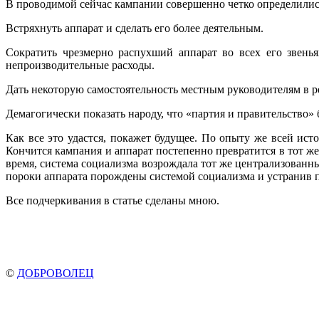
В проводимой сейчас кампании совершенно четко определились
Встряхнуть аппарат и сделать его более деятельным.
Сократить чрезмерно распухший аппарат во всех его звенья
непроизводительные расходы.
Дать некоторую самостоятельность местным руководителям в 
Демагогически показать народу, что «партия и правительство»
Как все это удастся, покажет будущее. По опыту же всей ис
Кончится кампания и аппарат постепенно превратится в тот же
время, система социализма возрождала тот же централизованн
пороки аппарата порождены системой социализма и устра­нив п
Все подчеркивания в статье сделаны мною.
©
ДОБРОВОЛЕЦ