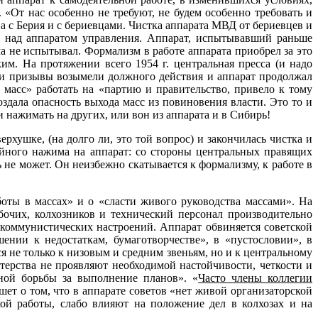
 «От нас особенно не требуют, не будем особенно требовать и
а с Берия и с бериевцами. Чистка аппарата МВД от бериевцев и
 над аппаратом управления. Аппарат, испытывавший раньше
не испытывал. Формализм в работе аппарата приобрел за это
м. На протяжении всего 1954 г. центральная пресса (и надо
эти призывы возымели должного действия и аппарат продолжал
 масс» работать на «партию и правительство, привело к тому
здала опасность выхода масс из повиновения власти. Это то и
и нажимать на других, или вон из аппарата и в Сибирь!
хушке, (на долго ли, это той вопрос) и закончилась чистка и
йного нажима на аппарат: со стороны центральных правящих
 не может. Он неизбежно скатывается к формализму, к работе в
оты в массах» и о «сла­сти живого руководства массами». На
бочих, колхозников и технический персонал производительно
икоммунистических настроений. Аппарат обвиняется советской
ении к недостаткам, бумаготворчестве», в «пустословии», в
я не только к низовым и средним звеньям, но и к центральному
стерства не проявляют необходимой настойчивости, четкости и
нной борьбы за выполнение планов». «
Часто члены коллегии
шет о том, что в аппарате советов «нет живой организаторской
ой работы, слабо влияют на положение дел в колхозах и на