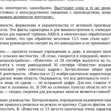
о, неинтересно­, однообразно.
Выступают одни и те же люди,
постоянно и непосредственно связанные с производством, жив
ызвать активности депутатов».
ивности, формализма и укрывательства от активной производс
ти. Эти факты характерны и для машиностроения и, очевидно,
иски для паровой турбины АКВ-6, в окончательно обработанном 
то значит, что при обработке заготовок 13.5 тонн стали идет
ческие руководители смотрят на это равнодушно и не принимают
но — просвети тельных учреждениях и, даже, в аппарате пропа
в сельских местностях. «В селах, говорится в передовой, мно
льтпросветработы». «Известия» от 28 сентября жалуются на то
сятся к этому равнодушной 30 сентября «Известия» вскрыв
тической учебе советских кадров.» Бесчисленные общие пр
й деятельности. «Известия от 21 ноября напечатали корреспон
расное знамя области. Оказывается, что вся деятельность этого
ятся лишь об одном — об исправной цифре. Для них главное ч
отает и половина их. В 500 на селенных пунктах области нет 
ы — сводки, сведения для докладных записок являются главной е
зации руководства. Централизация, порожденная недоверием прав
м пришлось решиться на резкую ее критику. Судя по фактам, пу
пустить. В «Известия от 13 августа напечатана очень характе