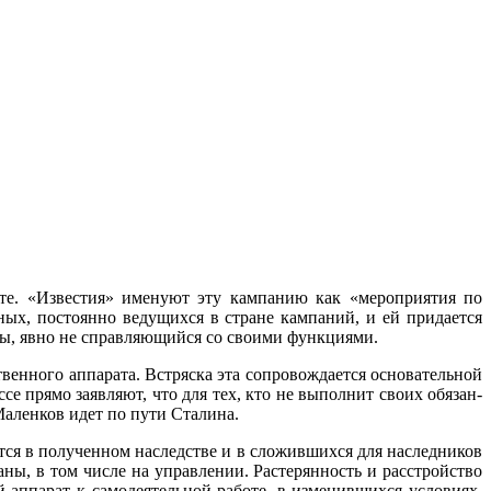
те. «Известия» именуют эту кампанию как «мероприятия по
ых, постоянно ведущихся в стране кампаний, и ей придается
уры, явно не справляющийся со своими функциями.
енного аппарата. Встряс­ка эта сопровождается основательной
се прямо заявляют, что для тех, кто не выполнит своих обязан­
Маленков идет по пути Сталина.
тся в полученном наследстве и в сложившихся для наследников
ны, в том числе на управлении. Растерянность и расстройство
аппарат к самодеятельной работе, в из­менившихся условиях,