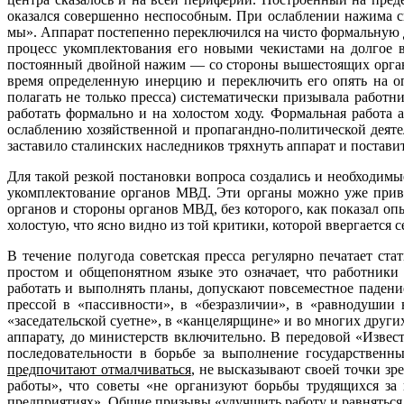
оказался совершенно неспособным. При ослаблении нажи­ма св
мы». Аппарат постепенно переключился на чисто формальную де
процесс укомплектования его новыми чекистами на долгое
постоянный двойной нажим — со стороны вышестоящих органо
время определенную инерцию и переключить его опять на оп
полагать не только пресса) систематически призывала работ
работать формально и на холостом ходу. Формальная работа 
ослаблению хозяйственной и пропагандно-политической деятел
заставило сталинских наследников тряхнуть аппарат и поставит
Для такой резкой постановки вопроса создались и необходимы
укомплектование органов МВД. Эти органы можно уже привл
органов и стороны органов МВД, без которого, как показал оп
холостую, что ясно видно из той критики, которой ввергается с
В течение полугода советская пресса регулярно печатает ст
простом и общепонятном языке это означает, что работники
работать и выполнять планы, допускают повсеместное падени
прессой в «пассивности», в «безразличии», в «равнодушии 
«заседательской суетне», в «канцелярщине» и во многих други
аппарату, до министерств включительно. В передовой «Извест
последовательности в борьбе за выполнение государственн
предпочитают отмалчиваться
, не высказывают своей точки зр
работы», что советы «не организуют борьбы трудящихся за
предприятиях». Общие призывы «улучшить работу и равняться 