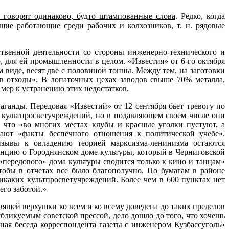
 говорят одинаково, будто штампованные слова
. Редко, когда
ущие работающие среди рабочих и колхозников, т. н.
рядовые
твенной деятельности со стороны инженерно-технического и
 для ей промышленности в целом. «Известия» от 6-го октября
виде, весят две с половиной тонны. Между тем, на заготовки
 в отходы». В лопаточных цехах заводов свыше 70% металла,
 мер к устранению этих недостатков.
ганды. Передовая «Известий» от 12 сентября бьет тревогу по
го культпросветучреждений, но в подавляющем своем числе они
, что «во многих местах клубы и красные уголки пустуют, а
ают «факты беспечного отношения к политической учебе».
изывы к овладению теорией марксизма-ленинизма остаются
денцию о Городнянском доме культуры, который в Черниговской
 «передового» дома культуры сводится только к кино и танцам»
тобы в отчетах все было благополучно. По бумагам в районе
никаких культпросветучреждений. Более чем в 600 пунктах нет
го забо­той.»
ящей верхушки ко всем и ко всему доведена до таких пределов
бликуемым советской прессой, дело дошло до того, что хочешь
рная беседа корреспондента газеты с инженером Кузбассуголь»