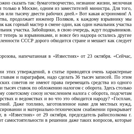
жно сказать так: бумаготворчество, незнание жизни, мелочная
 только в Москве, одним из заместителей министра. Для того,
ов или тысячу двести рабочих дней.» Вот какая астрономия! А
рства, продолжает инженер Поляков, к каждому взрывнику мы
к как горный мастер в смене один, как один начальник участка
альник участка. Забойщики, в свою очередь, ждут подрывников.
 теперь за взрывниками, и вовсе без надзора остались другие
ленности СССР дорого обходится стране и мешает как следует
озова, напечатанная в «Из­вестиях» от 23 октября. «Сейчас,
и этих утверждений, в статье приводятся очень характерные
главам и параграфам, надо сделать 36 тысяч записей. По этим
ских советов не имеют права перемещать средства из одного
и тысяч ставок по обложению налогом с оборота. Здесь столько
ему советскому союзу исчислением налога с оборота, подсчетам
рствах и ведомствах и во что это обходится народу? «Госплан,
ений. Даже топливо, заготовленное нами для местных нужд,
сировании и материально-техническом снабжении прикрывает
, в «Известиях» от 29 октября, председатель райисполкома г.
т самостоятельности в решении даже таких вопросов, которые