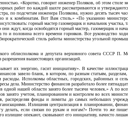
ностью. «Коротко, говорит инженер Поляков, об этом стиле мо
горных работ по каждой шахте рассматриваются и утверждаются
стра, по подсчетам инженера Полякова, нужно десять тысяч час
, но и к комбинатам. Вот Вам стиль.» «По указанию ми­нисте
сутствовать: горный мастер газомерщик и начальник участка, та
то они ждут, когда освободятся горный мастер, газомерщик и нач
то и половина всего времени горняков. Все руководство ходит
о-бюрократический стиль работы министерства угольной промыш
ского облисполкома и депутата верховного совета СССР П. Мор
ез разрешения вышестоящих организаций.
вывает их энергию, гасит инициативу». В качестве иллюстраци
нансов завело бланк, в котором, по разным статьям, разделам, 
 расходы. Исполкомы областных, городских, районных и сель
тересы дела. Министерство финансов разработало более пятнадцат
 в одной нашей области занято более тысячи человек.» А по вс
нов занято учетом, планированием и контролем во всех министе
ов, распределяя фонды и лимиты до самых небольших учрежд
рганизациями. Излишняя централизация в планировании, финан
гу делать, если связан по рукам и ногам?» Почти то же пишет
его излишне опекают, сковывают его инициативу, начисто лишаю