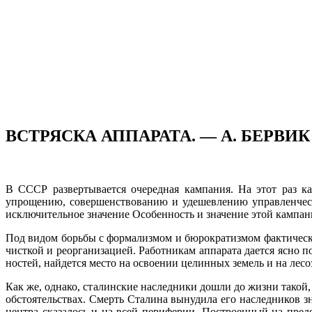
ВСТРЯСКА АППАРАТА. — А. БЕРВИК
В СССР развертывается очередная кампания. На этот раз к
упрощению, совершенствованию и удешевлению уп­равленческ
исключительное значение Особенность и значение этой кампани
Под видом борьбы с формализмом и бюрократизмом фактически 
чисткой и реорганизацией. Работникам аппарата дается ясно по
ностей, найдется место на освоении целинных земель и на лес
Как же, однако, сталинские наследники дошли до жизни такой
обстоятельствах. Смерть Сталина вынудила его наследников з
центра сказалось и на всей периферии. Построенный на пред