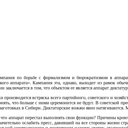
ампания по борьбе с формализмом и бюрократизмом в аппара
ого аппарата». Кампания эта, однако, выходит из рамок обычн
и заключается в том, что объектом ее является аппарат диктат
производится встряска всего партийного, советского и хозяйств
нять, что больше с ними церемонится не будут. В со­ветской прес
озаготовках в Сибири. Диктаторские вожжи явно натягиваются. 
, что аппарат перестал выполнять свои функции? Причины крою
начительно ослабить пресс, давивший на все стороны жизни стра
ельной централизации и постоянном нажиме сверху, сталинский 