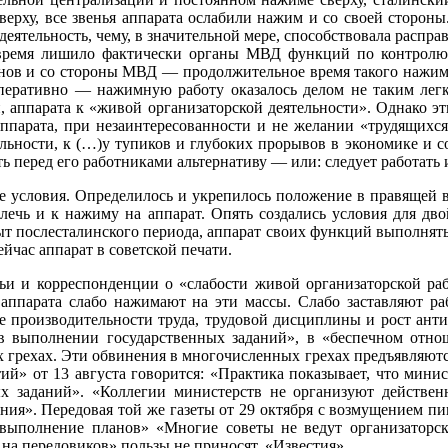
ерху, все звенья аппарата ослабили нажим и со своей стороны.
ятельность, чему, в значительной мере, способствовала расправ
 время лишило фактически органы МВД функций по контролю
в и со стороны МВД — продолжительное время такого нажима 
еративно — нажимную работу оказалось делом не таким легки
ни, аппарата к «живой организаторской деятельности». Однако 
аппарата, при незаинтересованности и не желании «трудящихся
ьности, к (…)у тупиков и глубоких прорывов в экономике и со
ь перед его работниками альтернативу — или: следует работать 
е условия. Определилось и укрепилось положение в правящей вер
ечь и к нажиму на аппарат. Опять создались условия для дво
ыт послесталинского периода, аппарат своих функций выполнять
ейчас аппарат в советской печати.
атьи и корреспонденции о «слабости живой организаторской раб
 аппарата слабо нажимают на эти массы. Слабо заставляют ра
е производительности труда, трудовой дисциплины и рост ант
в выполнении государственных заданий», в «беспечном отнош
х грехах. Эти обвинения в многочисленных грехах предъявляютс
ий» от 13 августа говорится: «Практика показывает, что мини
ых заданий». «Коллегии министерств не организуют действе
ения». Передовая той же газеты от 29 октября с возмущением пи
 выполнение планов» «Многие советы не ведут организаторск
на передовиков» пользы не приносят. «Известия»