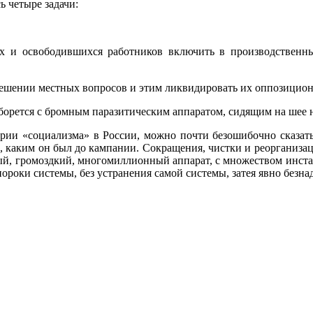
 четыре задачи:
х и освободившихся работников включить в производственный
решении местных вопросов и этим ликвидировать их оппозицион
 борется с бромным паразитическим аппаратом, сидящим на шее 
тории «социализма» в России, можно почти безошибочно сказать
, каким он был до кампании. Сокращения, чистки и реорганизаци
ый, громоздкий, многомиллионный аппарат, с множеством инстан
ороки системы, без устранения самой системы, затея явно безна