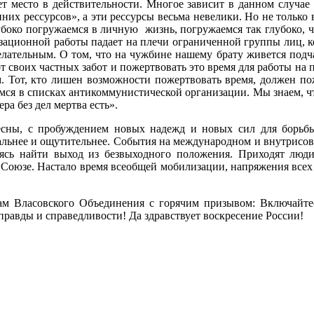
ет место в действительности. Многое зависит в данном случае 
х рессурсов», а эти рессурсы весьма невелики. Но не только в 
боко по­гружаемся в личную жизнь, погружаемся так глубоко, чт
зационной работы падает на плечи ограни­ченной группы лиц, ко
лательным. О том, что на чужбине нашему брату живется подчас
т своих частных забот и пожертвовать это время для работы на п
 Тот, кто лишен возможности пожертвовать время, должен пож
мся в спис­ках антикоммунистической организации. Мы знаем, 
ра без дел мертва есть».
сны, с про­буждением новых надежд и новых сил для борьбы
альнее и ощутительнее. События на международном и внутрисов
мясь найти выход из безвыходного положения. Приходят люд
Союзе. Настало время всеобщей мобилизации, напряжения всех 
м Власовско­го Объединения с горячим призывом: Включайтес
правды и справедливости! Да здравствует воскре­сение России!