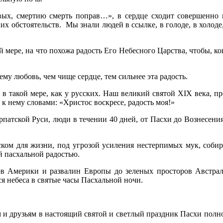
ых, смертию смерть поправ…», в сердце сходит совершенно не
их обстоятельств. Мы знали людей в ссылке, в голоде, в холод
й мере, на что похожа радость Его Небесного Царства, чтобы, к
ему любовь, чем чище сердце, тем сильнее эта радость.
о в такой мере, как у русских. Наш великий святой XIX века, 
к нему словами: «Христос воскресе, ра­дость моя!»
рпатской Руси, люди в течении 40 дней, от Пасхи до Вознесени
ском для жизни, под угрозой усиления нестерпимых мук, соби
й пасхальной радостью.
ов Америки и развалин Европы до зеленых просторов Австра
ся небеса в святые часы Пасхальной ночи.
 и друзь­ям в настоящий святой и светлый праздник Пасхи полн