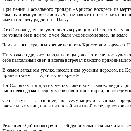
При пении Пасхального тропаря «Христос воскресе из мертв
обычную земную веселость. Она не зависит ни от каких внешн
имели полноту радости на Пасху.
Это Господь дает почувствовать верующим в Него, хотя в мало
но узнали бы в ней то, с чем были уже знакомы здесь на земле.
Чем сильнее вера, нем крепче верность Христу, чем горячее к Н
Ни у какого другого народа не ощущалось это светлое чувств
себе пасхальный свет, и всегда встречал каждого приходившего 
В самом западном уголке, населенном русским народом, на Ка
приветствием — «Христос воскресе!»
На Соловках и в других местах советских ссылок, люди с ри
наполняясь, даже среди ужасов советской каторги, непобедимо
Сейчас тут — заграницей, по всему миру, от дынных город
пасхальные ужин, и для них, в той или иной мере, приоткроют
Редакция «Добровольца» от всей души желает своим читателям
Пасхальную радость.