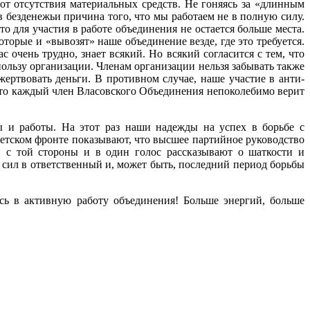
от отсутствия матери­альных средств. Не гоняясь за «длинным
безденежьи причина того, что мы работаем не в полную си­лу.
о для участия в работе объединения не остается больше места.
торые и «вывозят» наше объединение везде, где это требуется.
 очень трудно, знает всякий. Но всякий согласится с тем, что
ользу организации. Членам ор­ганизации нельзя забывать также
ертвовать деньги. В противном случае, наше участие в анти­
что каждый член Вла­совского Объединения непоколебимо верит
 и работы. На этот раз наши надежды на успех в борьбе с
етском фронте показывают, что высшее партийное руководство
и с той стороны и в один голос рассказывают о шаткости и
сил в ответственный и, может быть, последний период борьбы
ь в активную работу объ­единения! Больше энергий, больше