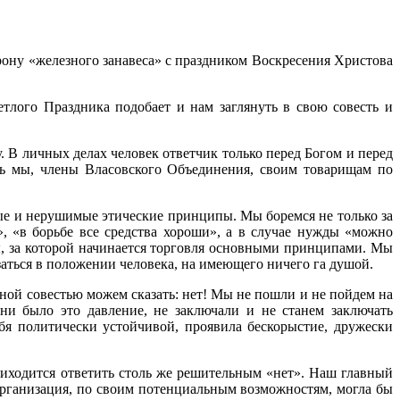
рону «железного занавеса» с праздником Воскресения Христова
тлого Праздника подобает и нам заглянуть в свою совесть и
 В личных делах человек ответчик только перед Богом и перед
ть мы, члены Власовского Объединения, своим товарищам по
дые и нерушимые этические принципы. Мы боремся не только за
», «в борьбе все средства хороши», а в случае нужды «можно
ы, за которой начи­нается торговля основными принципами. Мы
заться в положении человека, на имеющего ничего га душой.
й совестью можем ска­зать: нет! Мы не пошли и не пойдем на
ни было это давление, не заключали и не станем заключать
бя политически устойчивой, проявила бескорыстие, дружески
приходится ответить столь же решительным «нет». Наш главный
 организация, по своим потенциальным возможностям, могла бы