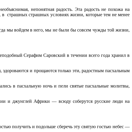
объяснимая, непо­нятная радость. Эта радость не похожа на
е, в страшных страшных условиях жизни, которые тем не менее
огда мы войдем в него, мы не были бы совсем чужды той жизни,
преподобный Серафим Саровский в течении всего года хранил в
я, здороваются и прощаются только эти, радостным пасхальным
рались в пасхальную ночь и пели святые пасхальные молитвы,
лии и джунглей Африки — всюду соберутся русские люди на
остью получить и подольше сберечь эту святую гостью небес —