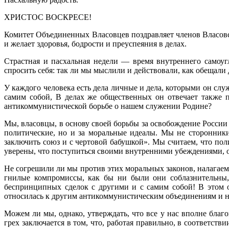
ХРИСТОС ВОСКРЕСЕ!
Комитет Объединенных Власовцев поздравляет членов Власовск
и желает здоровья, бодро­сти и преуспеяния в делах.
Страстная и пасхальная недели — время внутреннего самоуг
спросить себя: так ли мы мыслили и действовали, как обещали
У каждого человека есть дела личные и дела, которыми он сл
самим собой, В делах же общественных он отвечает также 
антикоммунистической борьбе о нашем служении Родине?
Мы, власовцы, в основу своей борьбы за освобождение России
политические, но и за моральные идеалы. Мы не сторонники 
заключить союз и с чертовой бабушкой». Мы считаем, что пол
уверены, что поступиться свои­ми внутренними убеждениями, 
Не согрешили ли мы против этих моральных законов, налагае
гнилые компромиссы, как бы ни бы­ли они соблазнительны,
беспринципных сделок с другими и с самим собой! В этом о
относилась к другим антикоммунистическим объединениям и ни
Можем ли мы, однако, утверждать, что все у нас вполне благ
грех заключается в том, что, работая правильно, в соответс