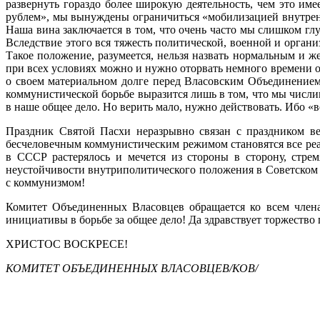
развернуть гораздо более широкую деятельность, чем это име
рублем», мы вынуждены ограничиться «мобилизацией внутренни
Наша вина заключается в том, что очень часто мы слишком глу
Вследствие этого вся тяжесть политической, военной и органи
Такое положение, разумеется, нельзя назвать нормальным и же
при всех ус­ловиях можно и нужно оторвать немного времени о
о своем материальном долге перед Власовским Объединением.
коммунистической борьбе выразится лишь в том, что мы числи
в наше общее дело. Но верить мало, нужно действовать. Ибо «ве
Праздник Святой Пасхи неразрывно связан с праздником ве
бесчеловечным коммунистическим ре­жимом становятся все ре
в СССР растерялось и мечется из стороны в сторону, стре
неустойчивости внутриполитического положения в Советском 
с коммуниз­мом!
Комитет Объединенных Власовцев обращается ко всем члена
инициативы в борьбе за общее дело! Да здравствует торжество 
ХРИСТОС ВОСКРЕСЕ!
КОМИТЕТ ОБЪЕДИНЕННЫХ ВЛАСОВЦЕВ/КОВ/