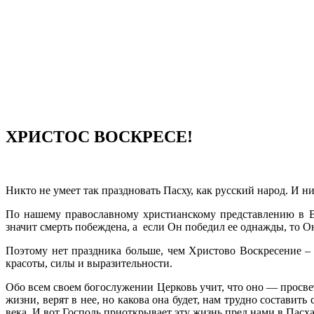
ХРИСТОС ВОСКРЕСЕ!
Никто не умеет так праздновать Пасху, как русский народ. И 
По нашему православному христианскому представлению в В
значит смерть побеждена, a если Он победил ее однажды, то Он 
Поэтому нет праздника больше, чем Христово Воскресение –
красоты, силы и выразительности.
Обо всем своем богослужении Церковь учит, что оно — просв
жизни, верят в нее, но какова она будет, нам трудно составить
века. И вот Господь приоткрывает эту жизнь пред нами в Пасх