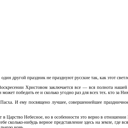
ни один другой праздник не празднуют русские так, как этот св
оскресении Христовом заключается все — вся полнота нашей 
может победить ее и сколько угодно раз для всех тех. кто за Ни
 Пасха. И ему посвящено лучшее, совершеннейшее праздничное 
ет в Царство Небесное, но в особенности это верно в отношени
 себе сколько-нибудь верное пред­ставление здесь на земле, где 
альную ночь.