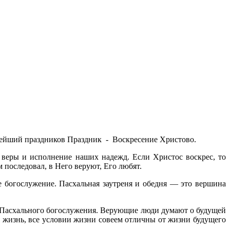
етлейший праздни­ков Праздник - Воскресение Христово.
веры и исполнение наших надежд. Если Христос воскрес, то
м последовал, в Него веруют, Его любят.
богослужение. Пасхаль­ная заутреня и обедня — это вершина
и Пасхального богослужения. Верующие люди думают о будущей
вся жизнь, все условии жизни совеем от­личны от жизни будущего