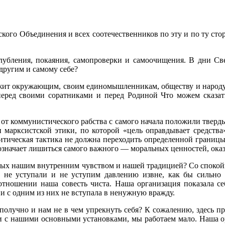
ого Объ­единения и всех соотечественников по эту и по ту сто
лубления, покаяния, самопроверки и самоочищения. В дни Све
 другим и самому себе?
ужит ок­ружающим, своим единомышленникам, обществу и народу.
перед своими соратниками и перед Родиной Что можем сказа
 от ком­мунистического рабства с самого начала положили твер
марксистской этики, по которой «цель оправ­дывает средства
итичес­кая тактика не должна переходить определенной границ
означает лишиться самого важного — мораль­ных ценностей, ока
мых нашим внутренним чувством и нашей традицией? Со спокойно
 не уступали и не уступим давлению извне, как бы сильно 
тношении наша совесть чиста. Наша организация показала се
 с одним из них не вступала в ненужную вражду.
ополучно и нам не в чем упрекнуть себя? К сожалению, здесь 
твии с нашими основными установками, мы работаем мало. Наша