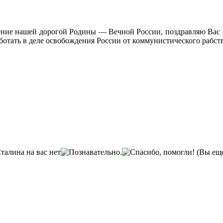
сение на­шей дорогой Родины — Вечной России, поздравляю Вас 
отать в деле освобождения России от коммуни­стического рабств
(Вы еще